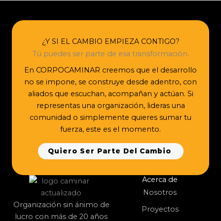
¿Y SI EL CAMBIO EMPIEZA CONTIGO?
Tú puedes ser parte de esa transformación.
En CORPOCAMINAR creemos que el desarrollo
no se impone, se construye desde adentro, con
aliados que escuchan, acompañan y actúan. Si
representas una organización, lideras una
comunidad o simplemente quieres sumar tu
fuerza, este es el momento.
Quiero Ser Parte Del Cambio
Acerca de
Nosotros
Organización sin ánimo de
Proyectos
lucro con más de 20 años