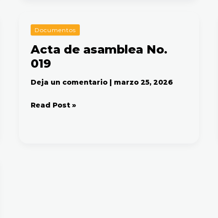
Acta
Documentos
de
Acta de asamblea No.
asamblea
019
No.
019
Deja un comentario
|
marzo 25, 2026
Read Post »