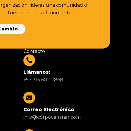
organización, lideras una comunidad o
tu fuerza, este es el momento.
 Cambio
Contacto
Llámanos:
+57 315 602 2868
Correo Electrónico
info@corpocaminar.com