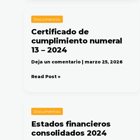
Certificado
Documentos
de
Certificado de
cumplimiento
cumplimiento numeral
numeral
13
13 – 2024
–
2024
Deja un comentario
|
marzo 25, 2026
Read Post »
Estados
Documentos
financieros
Estados financieros
consolidados
consolidados 2024
2024