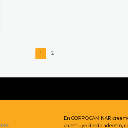
1
2
En CORPOCAMINAR creemos q
ión.
construye desde adentro, c