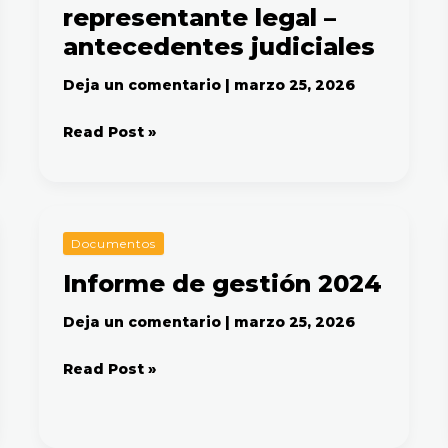
representante legal –
legal
–
antecedentes judiciales
antecedentes
judiciales
Deja un comentario
|
marzo 25, 2026
Read Post »
Informe
Documentos
de
Informe de gestión 2024
gestión
2024
Deja un comentario
|
marzo 25, 2026
Read Post »