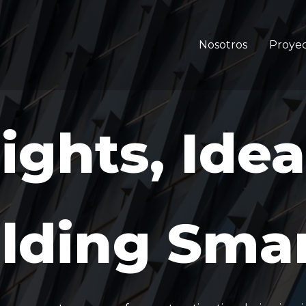
Nosotros
Proyec
ights, Ide
lding Sma