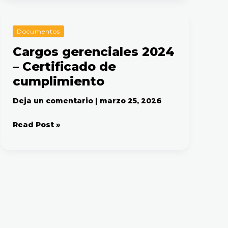
Cargos
Documentos
gerenciales
Cargos gerenciales 2024
2024
– Certificado de
–
Certificado
cumplimiento
de
cumplimiento
Deja un comentario
|
marzo 25, 2026
Read Post »