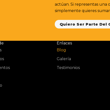
actúan. Si representas una 
simplemente quieres sumar 
Quiero Ser Parte Del
de
Enlaces
s
Blog
os
Galería
ntos
Testimonios
o