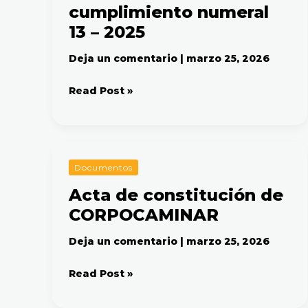
cumplimiento numeral
numeral
13
13 – 2025
–
2025
Deja un comentario
|
marzo 25, 2026
Read Post »
Acta
Documentos
de
Acta de constitución de
constitución
CORPOCAMINAR
de
CORPOCAMINAR
Deja un comentario
|
marzo 25, 2026
Read Post »